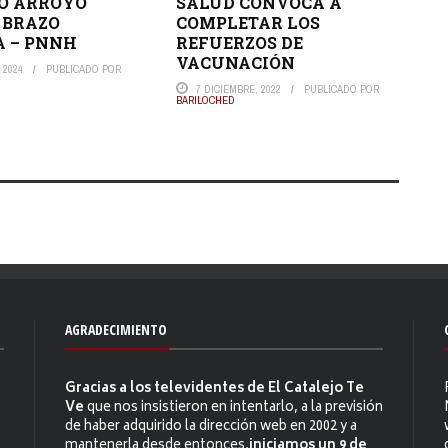
O ARROYO
SALUD CONVOCA A
 BRAZO
COMPLETAR LOS
A – PNNH
REFUERZOS DE
VACUNACIÓN
 2024
PUBLICADO POR
7 DICIEMBRE, 2022
PUBLICADO POR
BARILOCHED
AGRADECIMIENTO
Gracias a los televidentes de El Catalejo Te
Ve
que nos insistieron en intentarlo, a la previsión
de haber adquirido la dirección web en 2002 y a
mantenerla desde entonces,
iniciamos un 9 de