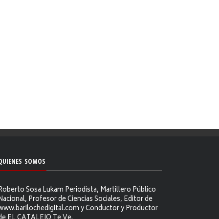
QUIENES SOMOS
Roberto Sosa Lukam Periodista, Martillero Público
Nacional, Profesor de Ciencias Sociales, Editor de
www.barilochedigital.com y Conductor y Productor
de EL CATALEJO Te Ve.