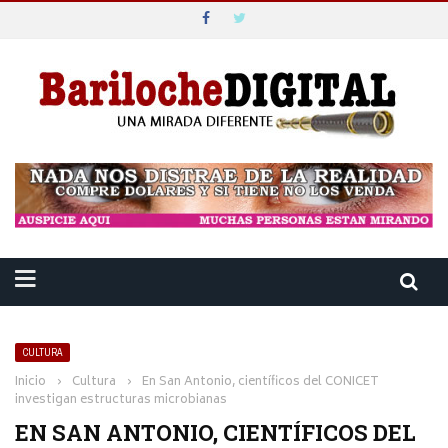
CULTURA
Inicio
›
Cultura
›
En San Antonio, científicos del CONICET
investigan estructuras microbianas
EN SAN ANTONIO, CIENTÍFICOS DEL