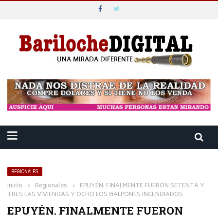
REGIONALES
Inicio
›
Regionales
›
EPUYÉN. FINALMENTE FUERON SETENTA Y
TRES LAS VIVIENDAS Y OCHO LOS GALPONES INCENDIADOS
EPUYÉN. FINALMENTE FUERON