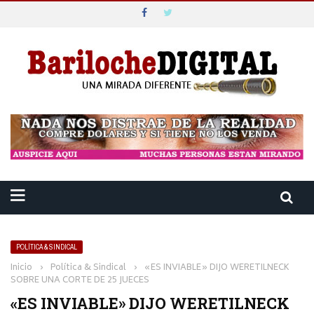
POLÍTICA & SINDICAL
Inicio
›
Política & Sindical
›
«ES INVIABLE» DIJO WERETILNECK
SOBRE UNA CORTE DE 25 JUECES
«ES INVIABLE» DIJO WERETILNECK