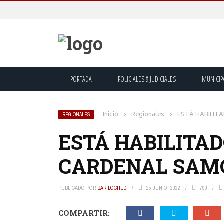
PORTADA
POLICIALES & JUDICIALES
MUNICIP
Inicio
›
Regionales
›
ESTÁ HABILIT
REGIONALES
ESTÁ HABILITAD
CARDENAL SAM
PUBLICADO POR
BARILOCHED
25 JUNIO, 2022
790
COMPARTIR: