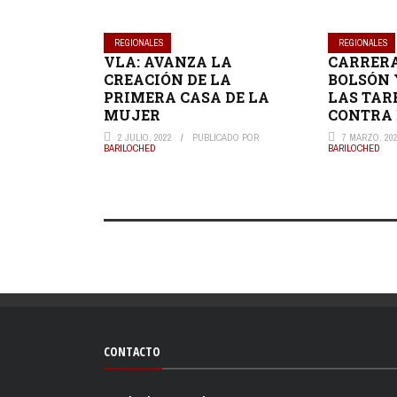
REGIONALES
REGIONALES
VLA: AVANZA LA
CARRERA
CREACIÓN DE LA
BOLSÓN 
PRIMERA CASA DE LA
LAS TAR
MUJER
CONTRA 
2 JULIO, 2022
PUBLICADO POR
7 MARZO, 20
BARILOCHED
BARILOCHED
CONTACTO