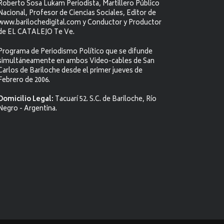
Roberto Sosa Lukam Periodista, Martillero Público
Nacional, Profesor de Ciencias Sociales, Editor de
www.barilochedigital.com y Conductor y Productor
de EL CATALEJO Te Ve.
Programa de Periodismo Político que se difunde
simultáneamente en ambos Video-cables de San
Carlos de Bariloche desde el primer jueves de
Febrero de 2006.
Domicilio Legal:
Tacuarí 52. S.C. de Bariloche, Río
Negro - Argentina.