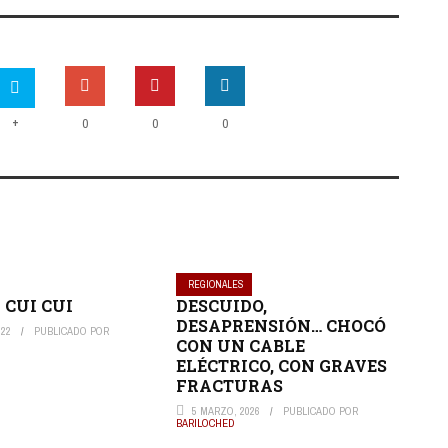
+
0
0
0
REGIONALES
 CUI CUI
DESCUIDO,
DESAPRENSIÓN… CHOCÓ
022
PUBLICADO POR
CON UN CABLE
ELÉCTRICO, CON GRAVES
FRACTURAS
5 MARZO, 2026
PUBLICADO POR
BARILOCHED