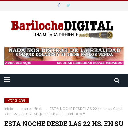
INTERES. GRAL.
Inicio
›
Interes. Gral.
›
ESTA NOCHE DESDE LAS 22 hs. en su Canal
9 de AVC. EL CATALEJO TV ¡¡ NO SE LO PIERDA !!
ESTA NOCHE DESDE LAS 22 HS. EN SU