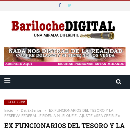
DEL EXTERIOR
Inicio
›
Del Exterior
›
EX FUNCIONARIOS DEL TESORO Y LA
RESERVA FEDERAL LE PIDEN A MILEI QUE EL AJUSTE «SEA CREIBLE»
EX FUNCIONARIOS DEL TESORO Y LA