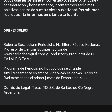
todos quienes se manejen con el debito respeto, lenguaje y
consideración y honestamente, intentaremos ser lo más
objetivos dentro de nuestra obvia subjetividad.
Permitimos
reproducir la información citándo la fuente.
QUIENES SOMOS
Roberto Sosa Lukam Periodista, Martillero Público Nacional,
Profesor de Ciencias Sociales, Editor de
www.barilochedigital.com y Conductor y Productor de EL
CATALEJO Te Ve.
Programa de Periodismo Político que se difunde
simultáneamente en ambos Video-cables de San Carlos de
Bariloche desde el primer jueves de Febrero de 2006.
Domicilio Legal:
Tacuarí 52. S.C. de Bariloche, Río Negro -
Argentina.