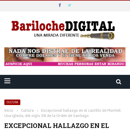
CULTURA
Inicio
›
Cultura
›
Excepcional hallazgo en el castillo de Montiel:
Una iglesia, del siglo XIII de la Orden de Santiago
EXCEPCIONAL HALLAZGO EN EL