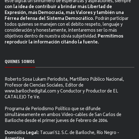
este digital un sinnúmero de esperanzas y aspiraciones, siempre
con la idea de contribuir a brindar más Libertad de
Expresión, más Democracia, más Valores y también una
Férrea defensa del Sistema Democrático.
Podrán participar
todos quienes se manejen con el debito respeto, lenguaje y
consideración y honestamente, intentaremos ser lo más
objetivos dentro de nuestra obvia subjetividad.
Permitimos
reproducir la información citándo la fuente.
QUIENES SOMOS
Roberto Sosa Lukam Periodista, Martillero Público Nacional,
Profesor de Ciencias Sociales, Editor de
www.barilochedigital.com y Conductor y Productor de EL
CATALEJO Te Ve.
Programa de Periodismo Político que se difunde
simultáneamente en ambos Video-cables de San Carlos de
Bariloche desde el primer jueves de Febrero de 2006.
Domicilio Legal:
Tacuarí 52. S.C. de Bariloche, Río Negro -