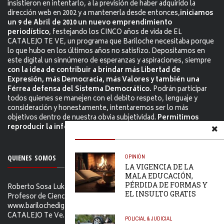
insistieron en intentarlo, a la previsión de haber adquirido la
dirección web en 2002 y a mantenerla desde entonces,
iniciamos
un 9 de Abril de 2010 un nuevo emprendimiento
periodístico
, festejando los CINCO años de vida de EL
CATALEJO TE VE, un programa que Bariloche necesitaba porque
lo que hubo en los últimos años no satisfizo. Depositamos en
este digital un sinnúmero de esperanzas y aspiraciones, siempre
con la idea de contribuir a brindar más Libertad de
Expresión, más Democracia, más Valores y también una
Férrea defensa del Sistema Democrático.
Podrán participar
todos quienes se manejen con el debito respeto, lenguaje y
consideración y honestamente, intentaremos ser lo más
objetivos dentro de nuestra obvia subjetividad.
Permitimos
reproducir la información citándo la fuente.
OPINIÓN
QUIENES SOMOS
LA VIGENCIA DE LA
MALA EDUCACIÓN,
PÉRDIDA DE FORMAS Y
Roberto Sosa Lukam Periodista, Martillero Público Nacional,
EL INSULTO GRATIS
Profesor de Ciencias Sociales, Editor de
www.barilochedigital.com y Conductor y Productor de EL
CATALEJO Te Ve.
POLICIAL & JUDICIAL