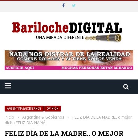
ARGENTINA & GOBIERNOS
OPINIÓN
Inicio
›
Argentina & Gobiernos
›
FELIZ DÍA DE LA MADRE.. o mejor
dicho FELIZ DÍA MAMÁ
FELIZ DÍA DE LA MADRE.. O MEJOR