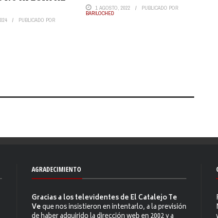
1 AGOSTO, 2022
PUBLICADO POR
BARILOCHED
024
PUBLICADO POR
AGRADECIMIENTO
Gracias a los televidentes de El Catalejo Te
Ve
que nos insistieron en intentarlo, a la previsión
de haber adquirido la dirección web en 2002 y a