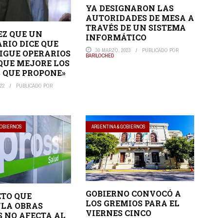
YA DESIGNARON LAS
AUTORIDADES DE MESA A
TRAVÉS DE UN SISTEMA
EZ QUE UN
INFORMÁTICO
RIO DICE QUE
30 MARZO, 2023
PUBLICADO POR
IGUE OPERARIOS
BARILOCHED
 QUE MEJORE LOS
 QUE PROPONE»
022
PUBLICADO POR
GOBIERNOS
ARGENTINA & GOBIERNOS
GOBIERNO CONVOCÓ A
ETO QUE
LOS GREMIOS PARA EL
LA OBRAS
VIERNES CINCO
S NO AFECTA AL