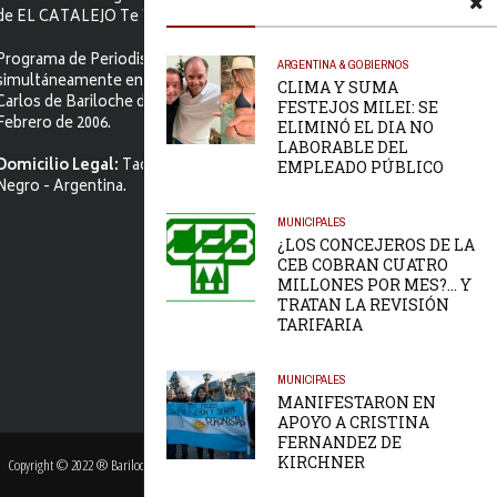
de EL CATALEJO Te Ve.
Programa de Periodismo Político que se difunde
ARGENTINA & GOBIERNOS
simultáneamente en ambos Video-cables de San
CLIMA Y SUMA
Carlos de Bariloche desde el primer jueves de
FESTEJOS MILEI: SE
Febrero de 2006.
ELIMINÓ EL DIA NO
LABORABLE DEL
Domicilio Legal:
Tacuarí 52. S.C. de Bariloche, Río
EMPLEADO PÚBLICO
Negro - Argentina.
MUNICIPALES
¿LOS CONCEJEROS DE LA
CEB COBRAN CUATRO
MILLONES POR MES?… Y
TRATAN LA REVISIÓN
TARIFARIA
MUNICIPALES
MANIFESTARON EN
APOYO A CRISTINA
FERNANDEZ DE
KIRCHNER
Copyright © 2022 ® Bariloche Digital | Sitio Producido por
Karma Web Sitios