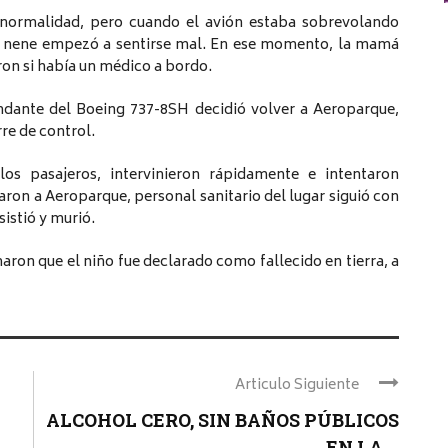
n normalidad, pero cuando el avión estaba sobrevolando
 el nene empezó a sentirse mal. En ese momento, la mamá
ron si había un médico a bordo.
andante del Boeing 737-8SH decidió volver a Aeroparque,
rre de control.
s pasajeros, intervinieron rápidamente e intentaron
on a Aeroparque, personal sanitario del lugar siguió con
sistió y murió.
aron que el niño fue declarado como fallecido en tierra, a
Articulo Siguiente
ALCOHOL CERO, SIN BAÑOS PÚBLICOS
EN LA ...