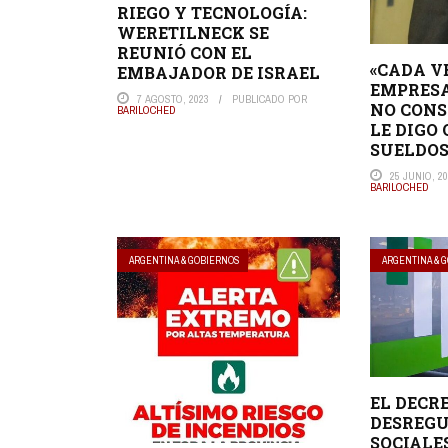
RIEGO Y TECNOLOGÍA:
WERETILNECK SE
REUNIÓ CON EL
«CADA V
EMBAJADOR DE ISRAEL
EMPRESA
7 AGOSTO, 2023
PUBLICADO POR
NO CONS
BARILOCHED
LE DIGO
SUELDOS
25 JUNIO, 2
BARILOCHED
ARGENTINA & GOBIERNOS
ARGENTINA & 
EL DECR
DESREGU
SOCIALE