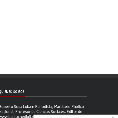
QUIENES SOMOS
Roberto Sosa Lukam Periodista, Martillero Público
Nacional, Profesor de Ciencias Sociales, Editor de
www.barilochedigital.com y Conductor y Productor