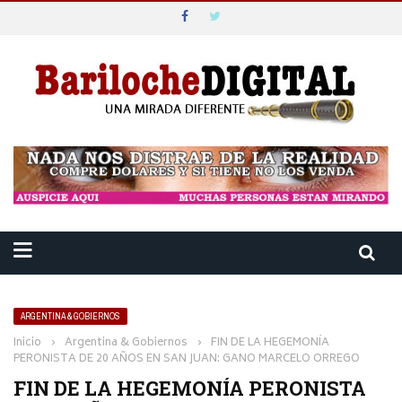
ARGENTINA & GOBIERNOS
Inicio
›
Argentina & Gobiernos
›
FIN DE LA HEGEMONÍA
PERONISTA DE 20 AÑOS EN SAN JUAN: GANO MARCELO ORREGO
FIN DE LA HEGEMONÍA PERONISTA