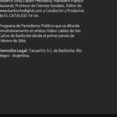
Roberto Sosa Lukam Periodista, Martillero Público
Nacional, Profesor de Ciencias Sociales, Editor de
www.barilochedigital.com y Conductor y Productor
de EL CATALEJO Te Ve.
Programa de Periodismo Político que se difunde
simultáneamente en ambos Video-cables de San
Carlos de Bariloche desde el primer jueves de
Febrero de 2006.
Domicilio Legal:
Tacuarí 52. S.C. de Bariloche, Río
Negro - Argentina.