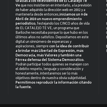
Gracias a los televidentes de El Catalejo Te
Ve
que nos insistieron en intentarlo, a la previsión
de haber adquirido la dirección web en 2002 y a
mantenerla desde entonces,
iniciamos un 9 de
Abril de 2010 un nuevo emprendimiento
periodístico
, festejando los CINCO años de vida
de EL CATALEJO TE VE, un programa que
Bariloche necesitaba porque lo que hubo en los
últimos años no satisfizo. Depositamos en este
digital un sinnúmero de esperanzas y
aspiraciones, siempre
con la idea de contribuir
a brindar más Libertad de Expresión, más
Democracia, más Valores y también una
Férrea defensa del Sistema Democrático.
Podrán participar todos quienes se manejen con
el debito respeto, lenguaje y consideración y
honestamente, intentaremos ser lo más
objetivos dentro de nuestra obvia subjetividad.
Permitimos reproducir la información citándo
la fuente.