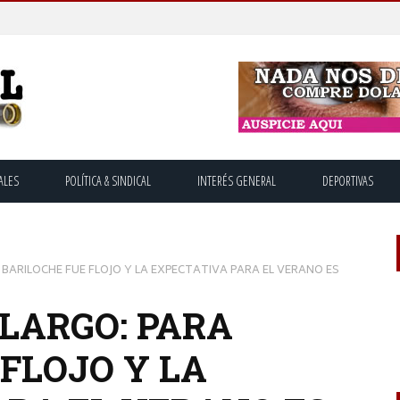
ALES
POLÍTICA & SINDICAL
INTERÉS GENERAL
DEPORTIVAS
 BARILOCHE FUE FLOJO Y LA EXPECTATIVA PARA EL VERANO ES
 LARGO: PARA
FLOJO Y LA