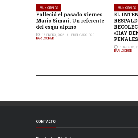
MUNICIPALES
MUNICIPALES
Falleció el pasado viernes
EL INTE
Mario Simari. Un referente
RESPALD
del esqui alpino
RECOLEC
«HAY DE
13 ENERO, 2022
PUBLICADO POR
PENALES
BARILOCHED
1 AGOSTO, 2
BARILOCHED
CONTACTO