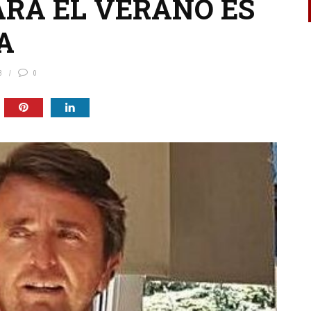
ARA EL VERANO ES
A
8
0