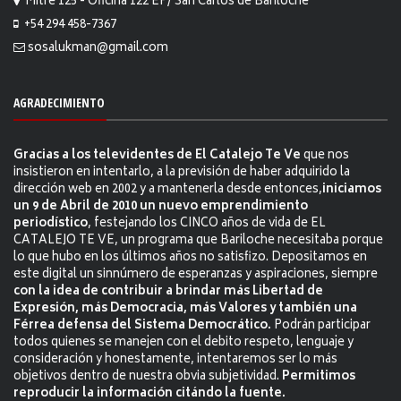
Mitre 125 - Oficina 122 EP/ San Carlos de Bariloche
+54 294 458-7367
sosalukman@gmail.com
AGRADECIMIENTO
Gracias a los televidentes de El Catalejo Te Ve
que nos
insistieron en intentarlo, a la previsión de haber adquirido la
dirección web en 2002 y a mantenerla desde entonces,
iniciamos
un 9 de Abril de 2010 un nuevo emprendimiento
periodístico
, festejando los CINCO años de vida de EL
CATALEJO TE VE, un programa que Bariloche necesitaba porque
lo que hubo en los últimos años no satisfizo. Depositamos en
este digital un sinnúmero de esperanzas y aspiraciones, siempre
con la idea de contribuir a brindar más Libertad de
Expresión, más Democracia, más Valores y también una
Férrea defensa del Sistema Democrático.
Podrán participar
todos quienes se manejen con el debito respeto, lenguaje y
consideración y honestamente, intentaremos ser lo más
objetivos dentro de nuestra obvia subjetividad.
Permitimos
reproducir la información citándo la fuente.