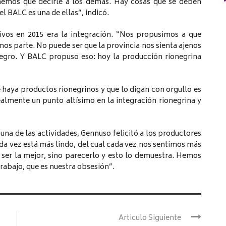
enemos que decirle a los demás. Hay cosas que se deben
el BALC es una de ellas”, indicó.
ivos en 2015 era la integración. “Nos propusimos a que
mos parte. No puede ser que la provincia nos sienta ajenos
Negro. Y BALC propuso eso: hoy la producción rionegrina
 haya productos rionegrinos y que lo digan con orgullo es
almente un punto altísimo en la integración rionegrina y
una de las actividades, Gennuso felicitó a los productores
ada vez está más lindo, del cual cada vez nos sentimos más
 ser la mejor, sino parecerlo y esto lo demuestra. Hemos
rabajo, que es nuestra obsesión”.
Articulo Siguiente