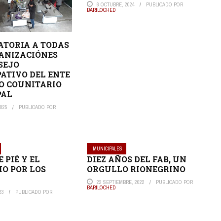
6 OCTUBRE, 2024
PUBLICADO POR
BARILOCHED
TORIA A TODAS
ANIZACIÓNES
SEJO
PATIVO DEL ENTE
O COUNITARIO
PAL
025
PUBLICADO POR
MUNICIPALES
 PIÉ Y EL
DIEZ AÑOS DEL FAB, UN
IO POR LOS
ORGULLO RIONEGRINO
22 SEPTIEMBRE, 2022
PUBLICADO POR
BARILOCHED
23
PUBLICADO POR