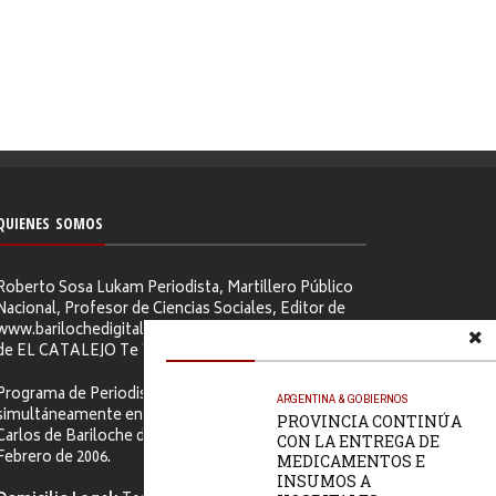
QUIENES SOMOS
Roberto Sosa Lukam Periodista, Martillero Público
Nacional, Profesor de Ciencias Sociales, Editor de
www.barilochedigital.com y Conductor y Productor
de EL CATALEJO Te Ve.
Programa de Periodismo Político que se difunde
ARGENTINA & GOBIERNOS
simultáneamente en ambos Video-cables de San
PROVINCIA CONTINÚA
Carlos de Bariloche desde el primer jueves de
CON LA ENTREGA DE
Febrero de 2006.
MEDICAMENTOS E
INSUMOS A