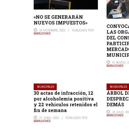
«NO SE GENERARÁN
NUEVOS IMPUESTOS»
CONVOCA
18 DICIEMBRE, 2023
PUBLICADO POR
LAS ORG
BARILOCHED
DEL CON
PARTICI
MERCAD
MUNICI
21 MARZO, 2
BARILOCHED
MUNICIPALES
MUNICIPALES
30 actas de infracción, 12
ÁRBOL DE
por alcoholemia positiva
DESPREC
y 22 vehículos retenidos el
DEMÁS
fin de semana
16 JULIO, 20
BARILOCHED
27 JUNIO, 2022
PUBLICADO POR
BARILOCHED