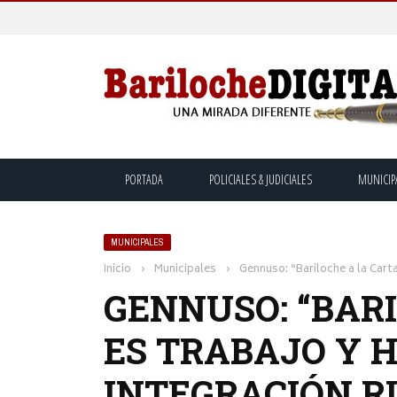
PORTADA
POLICIALES & JUDICIALES
MUNICIP
MUNICIPALES
Inicio
›
Municipales
›
Gennuso: “Bariloche a la Carta
GENNUSO: “BAR
ES TRABAJO Y 
INTEGRACIÓN R