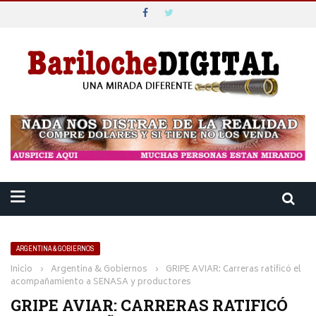
ARGENTINA & GOBIERNOS
Inicio
›
Argentina & Gobiernos
›
GRIPE AVIAR: Carreras ratificó el
acompañamiento a SENASA y productores
GRIPE AVIAR: CARRERAS RATIFICÓ