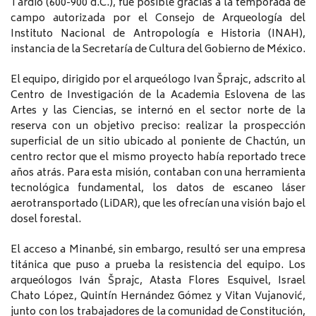
Tardío (600-900 d.C.), fue posible gracias a la temporada de
campo autorizada por el Consejo de Arqueología del
Instituto Nacional de Antropología e Historia (INAH),
instancia de la Secretaría de Cultura del Gobierno de México.
El equipo, dirigido por el arqueólogo Ivan Šprajc, adscrito al
Centro de Investigación de la Academia Eslovena de las
Artes y las Ciencias, se internó en el sector norte de la
reserva con un objetivo preciso: realizar la prospección
superficial de un sitio ubicado al poniente de Chactún, un
centro rector que el mismo proyecto había reportado trece
años atrás. Para esta misión, contaban con una herramienta
tecnológica fundamental, los datos de escaneo láser
aerotransportado (LiDAR), que les ofrecían una visión bajo el
dosel forestal.
El acceso a Minanbé, sin embargo, resultó ser una empresa
titánica que puso a prueba la resistencia del equipo. Los
arqueólogos Iván Šprajc, Atasta Flores Esquivel, Israel
Chato López, Quintín Hernández Gómez y Vitan Vujanović,
junto con los trabajadores de la comunidad de Constitución,