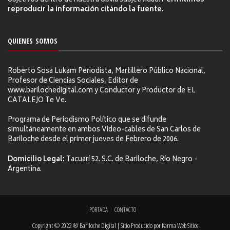
objetivos dentro de nuestra obvia subjetividad.
Permitimos
reproducir la información citándo la fuente.
QUIENES SOMOS
Roberto Sosa Lukam Periodista, Martillero Público Nacional,
Profesor de Ciencias Sociales, Editor de
www.barilochedigital.com y Conductor y Productor de EL
CATALEJO Te Ve.
Programa de Periodismo Político que se difunde
simultáneamente en ambos Video-cables de San Carlos de
Bariloche desde el primer jueves de Febrero de 2006.
Domicilio Legal:
Tacuarí 52. S.C. de Bariloche, Río Negro -
Argentina.
PORTADA
CONTACTO
Copyright © 2022 ® Bariloche Digital | Sitio Producido por
Karma Web Sitios