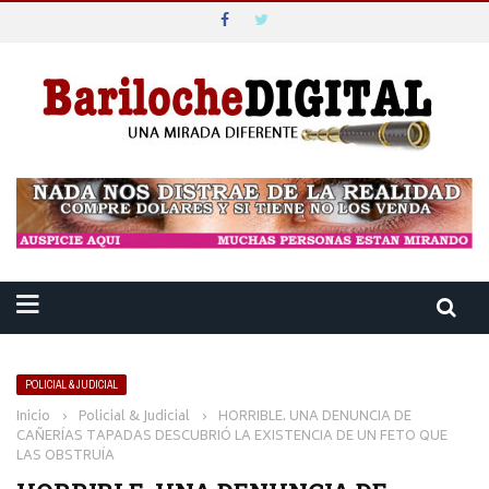
POLICIAL & JUDICIAL
Inicio
›
Policial & Judicial
›
HORRIBLE. UNA DENUNCIA DE
CAÑERÍAS TAPADAS DESCUBRIÓ LA EXISTENCIA DE UN FETO QUE
LAS OBSTRUÍA