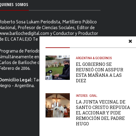
QUIENES SOMOS
Roberto Sosa Lukam Periodista, Martillero Público
Nacional, Profesor de Ciencias Sociales, Editor de
www.barilochedigital.com y Conductor y Productor
de EL CATALEJO Te Ve.
Programa de Periodismo Político que se difunde
simultáneamente en ambos Video-cables de San
ARGENTINA & GOBIERNOS
Carlos de Bariloche desde el primer jueves de
EL GOBIERNO SE
Febrero de 2006.
REUNIÓ CON ASSPUR
ESTA MAÑANA A LAS
Domicilio Legal:
Tacuarí 52. S.C. de Bariloche, Río
DIEZ
Negro - Argentina.
INTERES. GRAL.
LA JUNTA VECINAL DE
SANTO CRISTO REPUDIA
EL ACCIONAR Y PIDE
REMOCIÓN DEL PADRE
HUGO