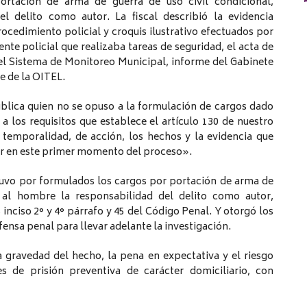
ortación de arma de guerra de uso civil condicional,
l delito como autor. La fiscal describió la evidencia
cedimiento policial y croquis ilustrativo efectuados por
nte policial que realizaba tareas de seguridad, el acta de
el Sistema de Monitoreo Municipal, informe del Gabinete
me de la OITEL.
ública quien no se opuso a la formulación de cargos dado
a los requisitos que establece el artículo 130 de nuestro
 temporalidad, de acción, los hechos y la evidencia que
zar en este primer momento del proceso».
a tuvo por formulados los cargos por portación de arma de
o al hombre la responsabilidad del delito como autor,
 inciso 2° y 4° párrafo y 45 del Código Penal. Y otorgó los
fensa penal para llevar adelante la investigación.
a gravedad del hecho, la pena en expectativa y el riesgo
 de prisión preventiva de carácter domiciliario, con