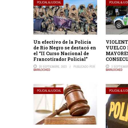
POLICIAL & JUDICIAL
POLICIAL & JUD
Un efectivo de la Policía
VIOLENT
de Río Negro se destacó en
VUELCO 
el “II Curso Nacional de
MAYORE
Francotirador Policial”
CONSEC
20 SEPTIEMBRE, 2023
PUBLICADO POR
3 SEPTIEMBR
BARILOCHED
BARILOCHED
POLICIAL & JUDICIAL
POLICIAL & JUD