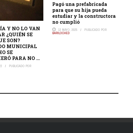
Pagó una prefabricada
para que su hija pueda
estudiar y la constructora
no cumplió
ÍA Y NO LO VAN
13 MAYO, 2025
PUBLICADO POR
BARILOCHED
AR ¿QUIÉN SE
UE SON?
DO MUNICIPAL
O SE
RÓ PARA NO ...
22
PUBLICADO POR