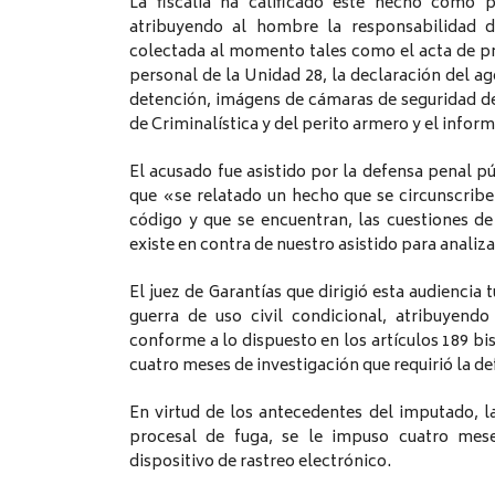
La fiscalía ha calificado este hecho como p
atribuyendo al hombre la responsabilidad de
colectada al momento tales como el acta de pro
personal de la Unidad 28, la declaración del age
detención, imágens de cámaras de seguridad d
de Criminalística y del perito armero y el infor
El acusado fue asistido por la defensa penal p
que «se relatado un hecho que se circunscribe 
código y que se encuentran, las cuestiones de
existe en contra de nuestro asistido para anali
El juez de Garantías que dirigió esta audienci
guerra de uso civil condicional, atribuyend
conforme a lo dispuesto en los artículos 189 bis
cuatro meses de investigación que requirió la de
En virtud de los antecedentes del imputado, l
procesal de fuga, se le impuso cuatro meses
dispositivo de rastreo electrónico.