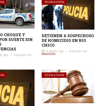
ICIAL
POLICIAL & JUDICIAL
O CHOQUE Y
DETIENEN A SOSPECHOSO
POR SUERTE SIN
DE HOMICIDIO EN RIO
S
CHICO
UENCIAS
25 MARZO, 2023
PUBLICADO POR
BARILOCHED
E, 2022
PUBLICADO POR
ICIAL
POLICIAL & JUDICIAL