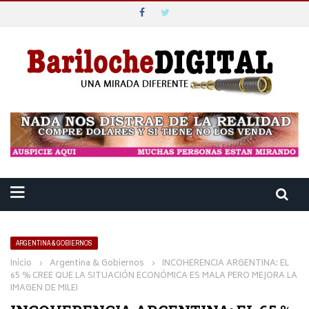
ARGENTINA & GOBIERNOS
Inicio
›
Argentina & Gobiernos
›
INCOHERENCIA ARGENTINA: EL
65 % CREE QUE LA SITUACIÓN ECONÓMICA ES MALA PERO MEJORA LA
IMAGEN DE MILEI