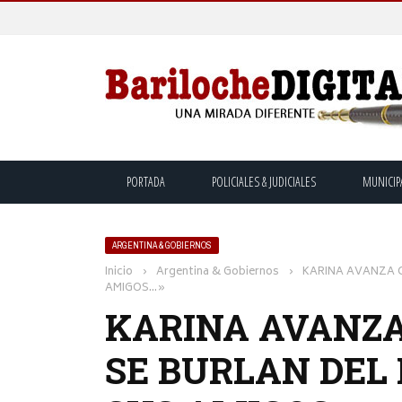
PORTADA
POLICIALES & JUDICIALES
MUNICIP
ARGENTINA & GOBIERNOS
Inicio
›
Argentina & Gobiernos
›
KARINA AVANZA C
AMIGOS…»
KARINA AVANZA
SE BURLAN DEL 