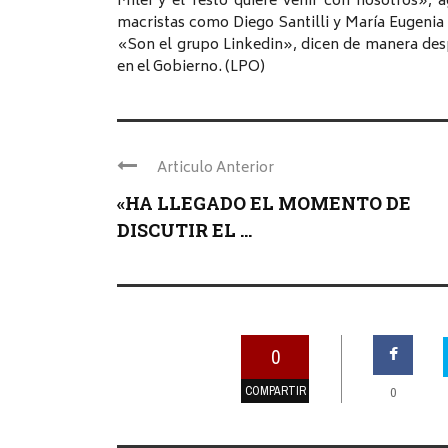
Milei y el resto quiere venir con nosotros», 
macristas como Diego Santilli y María Eugenia 
«Son el grupo Linkedin», dicen de manera desp
en el Gobierno. (LPO)
Articulo Anterior
«HA LLEGADO EL MOMENTO DE
DISCUTIR EL ...
0
COMPARTIR
0