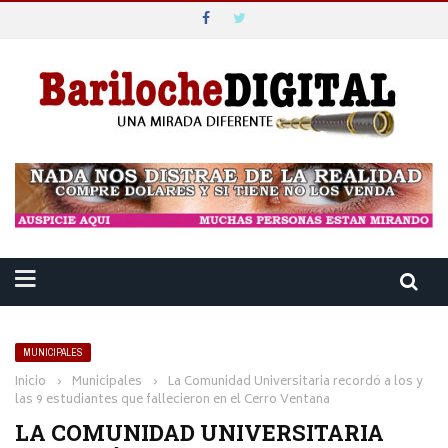
MUNICIPALES
Inicio
›
Municipales
›
La Comunidad Universitaria recordó a los y
las 9 estudiantes que fallecieron en el Cerro Ventana
LA COMUNIDAD UNIVERSITARIA