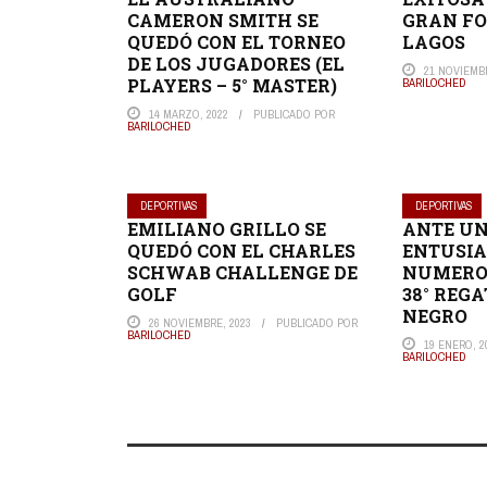
CAMERON SMITH SE
GRAN FO
QUEDÓ CON EL TORNEO
LAGOS
DE LOS JUGADORES (EL
21 NOVIEMBR
PLAYERS – 5° MASTER)
BARILOCHED
14 MARZO, 2022
PUBLICADO POR
BARILOCHED
DEPORTIVAS
DEPORTIVAS
EMILIANO GRILLO SE
ANTE UN
QUEDÓ CON EL CHARLES
ENTUSIA
SCHWAB CHALLENGE DE
NUMEROS
GOLF
38° REGA
NEGRO
26 NOVIEMBRE, 2023
PUBLICADO POR
BARILOCHED
19 ENERO, 2
BARILOCHED