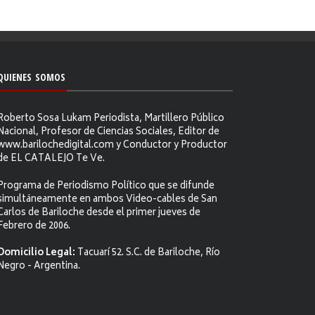
QUIENES SOMOS
Roberto Sosa Lukam Periodista, Martillero Público
Nacional, Profesor de Ciencias Sociales, Editor de
www.barilochedigital.com y Conductor y Productor
de EL CATALEJO Te Ve.
Programa de Periodismo Político que se difunde
simultáneamente en ambos Video-cables de San
Carlos de Bariloche desde el primer jueves de
Febrero de 2006.
Domicilio Legal:
Tacuarí 52. S.C. de Bariloche, Río
Negro - Argentina.