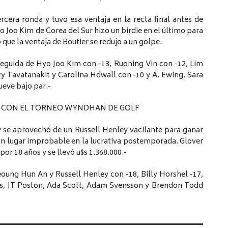
rcera ronda y tuvo esa ventaja en la recta final antes de
 Joo Kim de Corea del Sur hizo un birdie en el último para
o que la ventaja de Boutier se redujo a un golpe.
eguida de Hyo Joo Kim con -13, Ruoning Vin con -12, Lim
ty Tavatanakit y Carolina Hdwall con -10 y A. Ewing, Sara
eve bajo par.-
 CON EL TORNEO WYNDHAN DE GOLF
 y se aprovechó de un Russell Henley vacilante para ganar
un lugar improbable en la lucrativa postemporada. Glover
por 18 años y se llevó u$s 1.368.000.-
eoung Hun An y Russell Henley con -18, Billy Horshel -17,
is, JT Poston, Ada Scott, Adam Svensson y Brendon Todd