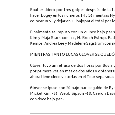
Boutier lideró por tres golpes después de la te
hacer bogey en los números 14 y 16 mientras Hyo
colocarun 65 y dejar en 13 bajopar el total por l
Finalmente se impuso con un quince bajo par s
Kim y Maja Stark con -11, N. Broch Estrup, Pat
Kemps, Andrea Lee y Madelene Sagstrom con nu
MIENTRAS TANTO LUCAS GLOVER SE QUEDÓ
Glover tuvo un retraso de dos horas por lluvia
por primera vez en más de dos años y obtener 
ahora tiene cinco victorias en el Tour separadas 
Glover se ipuso con 20 bajo par, seguido de By
Mickel Kim -16, Webb Sipson -13, Caeron Dav
con doce bajo par.-