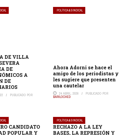
DICAL
POLÍTICA & SINDICAL
A DE VILLA
 SEVERA
Ahora Adorni se hace el
A DE
amigo de los periodistas y
NÓMICOS A
les sugiere que presenten
N DE
una cautelar
NARIOS
24 ABRIL, 2026
PUBLICADO POR
022
PUBLICADO POR
BARILOCHED
DICAL
POLÍTICA & SINDICAL
ERO CANDIDATO
RECHAZO A LA LEY
AD POPULAR Y
BASES, LA REPRESIÓN Y