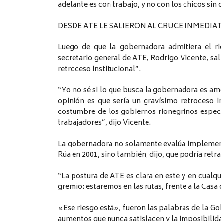
adelante es con trabajo, y no con los chicos sin 
DESDE ATE LE SALIERON AL CRUCE INMEDI
Luego de que la gobernadora admitiera el ri
secretario general de ATE, Rodrigo Vicente, sal
retroceso institucional”.
“Yo no sé si lo que busca la gobernadora es amed
opinión es que sería un gravísimo retroceso i
costumbre de los gobiernos rionegrinos especi
trabajadores”, dijo Vicente.
La gobernadora no solamente evalúa implemen
Rúa en 2001, sino también, dijo, que podría ret
“La postura de ATE es clara en este y en cualqu
gremio: estaremos en las rutas, frente a la Casa
«Ese riesgo está», fueron las palabras de la G
aumentos que nunca satisfacen y la imposibilid