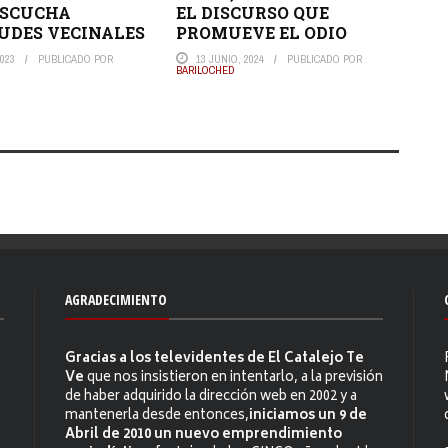
ESCUCHA
EL DISCURSO QUE
UDES VECINALES
PROMUEVE EL ODIO
023
PUBLICADO POR
13 JUNIO, 2024
PUBLICADO POR
BARILOCHED
AGRADECIMIENTO
Gracias a los televidentes de El Catalejo Te
Ve
que nos insistieron en intentarlo, a la previsión
de haber adquirido la dirección web en 2002 y a
mantenerla desde entonces,
iniciamos un 9 de
Abril de 2010 un nuevo emprendimiento