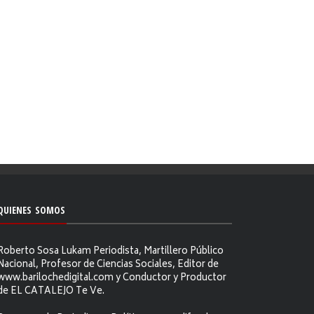
QUIENES SOMOS
Roberto Sosa Lukam Periodista, Martillero Público
Nacional, Profesor de Ciencias Sociales, Editor de
www.barilochedigital.com y Conductor y Productor
de EL CATALEJO Te Ve.