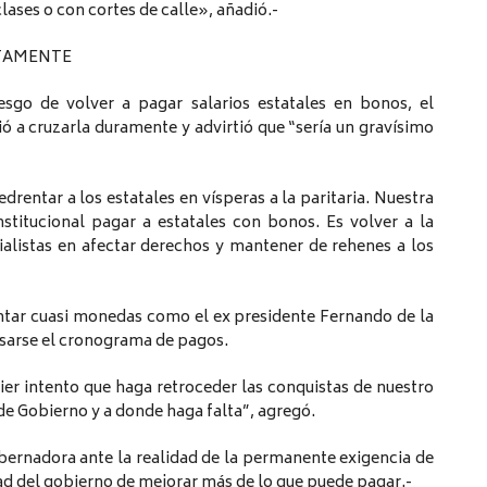
clases o con cortes de calle», añadió.-
ATAMENTE
esgo de volver a pagar salarios estatales en bonos, el
ió a cruzarla duramente y advirtió que “sería un gravísimo
rentar a los estatales en vísperas a la paritaria. Nuestra
nstitucional pagar a estatales con bonos. Es volver a la
alistas en afectar derechos y mantener de rehenes a los
tar cuasi monedas como el ex presidente Fernando de la
rasarse el cronograma de pagos.
ier intento que haga retroceder las conquistas de nuestro
 de Gobierno y a donde haga falta”, agregó.
obernadora ante la realidad de la permanente exigencia de
ad del gobierno de mejorar más de lo que puede pagar.-