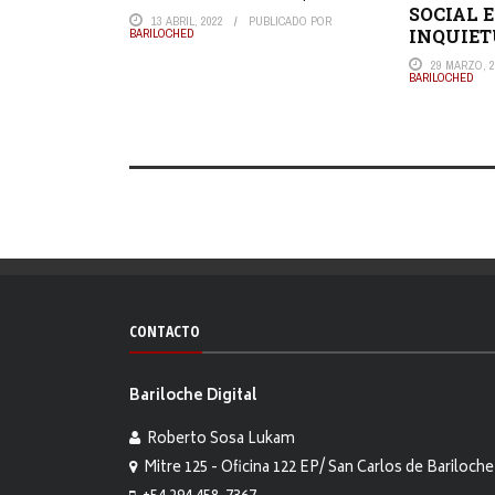
SOCIAL 
13 ABRIL, 2022
PUBLICADO POR
INQUIET
BARILOCHED
29 MARZO, 2
BARILOCHED
CONTACTO
Bariloche Digital
Roberto Sosa Lukam
Mitre 125 - Oficina 122 EP/ San Carlos de Bariloche