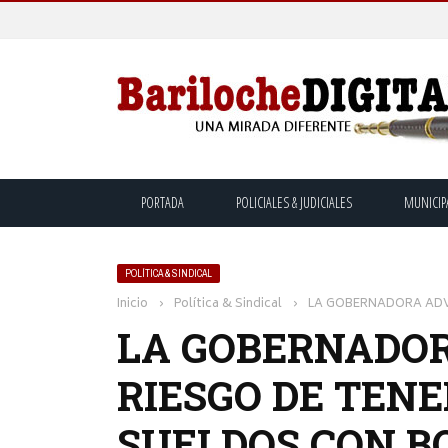
PORTADA
POLICIALES & JUDICIALES
MUNICIP
POLÍTICA & SINDICAL
Inicio
›
Política & Sindical
›
LA GOBERNADORA ADV
LA GOBERNADOR
RIESGO DE TENE
SUELDOS CON B