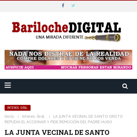
INTERES. GRAL.
Inicio
›
Interes. Gral.
›
LA JUNTA VECINAL DE SANTO CRISTO
REPUDIA EL ACCIONAR Y PIDE REMOCIÓN DEL PADRE HUGO
LA JUNTA VECINAL DE SANTO