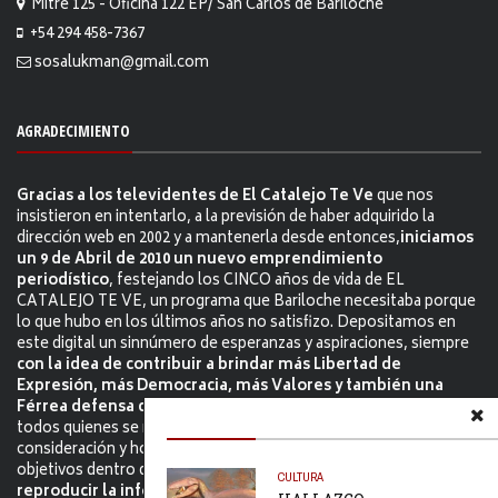
Mitre 125 - Oficina 122 EP/ San Carlos de Bariloche
+54 294 458-7367
sosalukman@gmail.com
AGRADECIMIENTO
Gracias a los televidentes de El Catalejo Te Ve
que nos
insistieron en intentarlo, a la previsión de haber adquirido la
dirección web en 2002 y a mantenerla desde entonces,
iniciamos
un 9 de Abril de 2010 un nuevo emprendimiento
periodístico
, festejando los CINCO años de vida de EL
CATALEJO TE VE, un programa que Bariloche necesitaba porque
lo que hubo en los últimos años no satisfizo. Depositamos en
este digital un sinnúmero de esperanzas y aspiraciones, siempre
con la idea de contribuir a brindar más Libertad de
Expresión, más Democracia, más Valores y también una
Férrea defensa del Sistema Democrático.
Podrán participar
todos quienes se manejen con el debito respeto, lenguaje y
consideración y honestamente, intentaremos ser lo más
objetivos dentro de nuestra obvia subjetividad.
Permitimos
CULTURA
reproducir la información citándo la fuente.