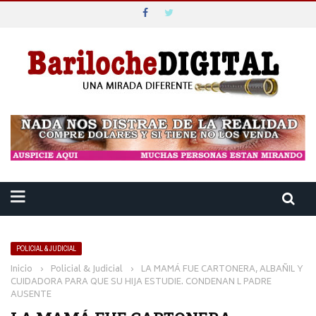
POLICIAL & JUDICIAL
Inicio
›
Policial & Judicial
›
LA MAMÁ FUE CARTONERA, ALBAÑIL Y
CUIDADORA PARA QUE SU HIJA ESTUDIE. CONDENAN L PADRE
AUSENTE