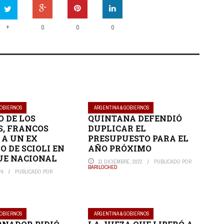
+
0
0
0
GOBIERNOS
ARGENTINA & GOBIERNOS
O DE LOS
QUINTANA DEFENDIÓ
S, FRANCOS
DUPLICAR EL
 A UN EX
PRESUPUESTO PARA EL
O DE SCIOLI EN
AÑO PRÓXIMO
UE NACIONAL
11 DICIEMBRE, 2022
PUBLICADO POR
BARILOCHED
24
PUBLICADO POR
GOBIERNOS
ARGENTINA & GOBIERNOS