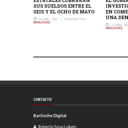
ESTATALES COBRARÁN
EL GOBE
SUS SUELDOS ENTRE EL
INVESTI
SEIS Y EL OCHO DE MAYO
EN COME
UNA DEN
30 ABRIL, 2025
PUBLICADO POR
BARILOCHED
23 ABRIL, 20
BARILOCHED
CONTACTO
Bariloche Digital
Roberto Sosa Lukam