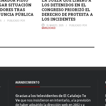
RNADOR PIDIÓ
LA JUEZA QUE LIBERÓ A
GAR SITUACIÓN
LOS DETENIDOS EN EL
DORES TRAS
CONGRESO PRIORIZÓ EL
UNCIA PÚBLICA
DERECHO DE PROTESTA A
LOS INCIDENTES
25
PUBLICADO POR
15 MARZO, 2025
PUBLICADO POR
BARILOCHED
AGRADECIMIENTO
Gracias a los televidentes de El Catalejo Te
Ve
que nos insistieron en intentarlo, a la previsión
de haber adquirido la dirección web en 2002 y a