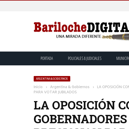
PORTADA
POLICIALES & JUDICIALES
MUNICIP
ARGENTINA & GOBIERNOS
Inicio
›
Argentina & Gobiernos
›
LA OPOSICIÓN CO
PARA VOTAR JUBILADOS
LA OPOSICIÓN C
GOBERNADORES 