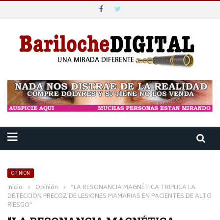
OPINIÓN
Inicio
›
Opinión
›
“LA RESONANCIA MAGNÉTICA TRIPLICA LA
DETECCIÓN PRECOZ DE LESIONES MAMARIAS EN PACIENTES DE ALTO
RIESGO”