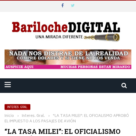
INTERES. GRAL.
Inicio
›
Interes. Gral.
›
“LA TASA MILEI”: EL OFICIALISMO APROBÓ
EL IMPUESTO A LOS PASAJES DE AVIÓN
“LA TASA MILEI”: EL OFICIALISMO