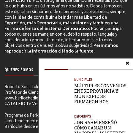
CATALEJO TE VE, un programa que Bariloche necesitaba porque
lo que hubo en los últimos años no satisfizo. Depositamos en
este digital un sinnúmero de esperanzas y aspiraciones, siempre
con la idea de contribuir a brindar más Libertad de
Expresión, más Democracia, más Valores y también una
Férrea defensa del Sistema Democrático.
Podrán participar
todos quienes se manejen con el debito respeto, lenguaje y
consideración y honestamente, intentaremos ser lo más
objetivos dentro de nuestra obvia subjetividad.
Permitimos
reproducir la información citándo la fuente.
QUIENES SOMOS
MUNICIPALES
MÚLTIPLES CONVENIOS
Roberto Sosa Lukam Periodista, Martillero Público Nacional,
ENTRE PROVINCIA Y
Profesor de Ciencias Sociales, Editor de
MUNICIPIO SE
www.barilochedigital.com y Conductor y Productor de EL
FIRMARON HOY
CATALEJO Te Ve.
Programa de Periodismo Político que se difunde
DEPORTIVAS
simultáneamente en ambos Video-cables de San Carlos de
JON RAHM ENSEÑÓ
Bariloche desde el primer jueves de Febrero de 2006.
CÓMO GANAR UN