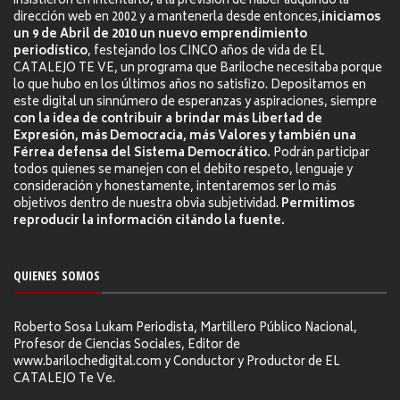
insistieron en intentarlo, a la previsión de haber adquirido la
dirección web en 2002 y a mantenerla desde entonces,
iniciamos
un 9 de Abril de 2010 un nuevo emprendimiento
periodístico
, festejando los CINCO años de vida de EL
CATALEJO TE VE, un programa que Bariloche necesitaba porque
lo que hubo en los últimos años no satisfizo. Depositamos en
este digital un sinnúmero de esperanzas y aspiraciones, siempre
con la idea de contribuir a brindar más Libertad de
Expresión, más Democracia, más Valores y también una
Férrea defensa del Sistema Democrático.
Podrán participar
todos quienes se manejen con el debito respeto, lenguaje y
consideración y honestamente, intentaremos ser lo más
objetivos dentro de nuestra obvia subjetividad.
Permitimos
reproducir la información citándo la fuente.
QUIENES SOMOS
Roberto Sosa Lukam Periodista, Martillero Público Nacional,
Profesor de Ciencias Sociales, Editor de
www.barilochedigital.com y Conductor y Productor de EL
CATALEJO Te Ve.