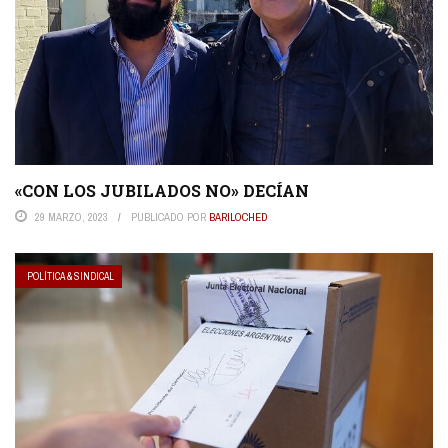
«CON LOS JUBILADOS NO» DECÍAN
29 MARZO, 2023
PUBLICADO POR
BARILOCHED
POLÍTICA & SINDICAL