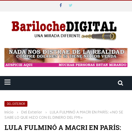
DEL EXTERIOR
Inicio
›
Del Exterior
›
LULA FULMINÓ A MACRI EN PARÍS: «NO SE
SABE LO QUE HIZO CON EL DINERO DEL FMI»
LULA FULMINÓ A MACRI EN PARÍS: