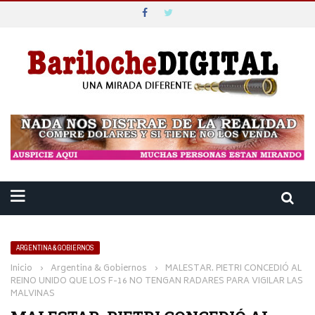
ARGENTINA & GOBIERNOS
Inicio
›
Argentina & Gobiernos
›
MALESTAR. PIETRI CONCEDIÓ AL
REINO UNIDO QUE LOS F-16 NO TENGAN RADARES PARA VIGILAR LAS
MALVINAS