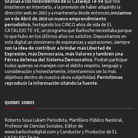
Gracias a los televidentes de El Catalejo Te Ve
que nos
insistieron en intentarlo, a la previsión de haber adquirido la
dirección web en 2002 y a mantenerla desde entonces,
iniciamos
un 9 de Abril de 2010 un nuevo emprendimiento
periodístico
, festejando los CINCO años de vida de EL
CATALEJO TE VE, un programa que Bariloche necesitaba porque
lo que hubo en los últimos años no satisfizo. Depositamos en
este digital un sinnúmero de esperanzas y aspiraciones, siempre
con la idea de contribuir a brindar más Libertad de
Expresión, más Democracia, más Valores y también una
Férrea defensa del Sistema Democrático.
Podrán participar
todos quienes se manejen con el debito respeto, lenguaje y
consideración y honestamente, intentaremos ser lo más
objetivos dentro de nuestra obvia subjetividad.
Permitimos
reproducir la información citándo la fuente.
QUIENES SOMOS
Roberto Sosa Lukam Periodista, Martillero Público Nacional,
Profesor de Ciencias Sociales, Editor de
www.barilochedigital.com y Conductor y Productor de EL