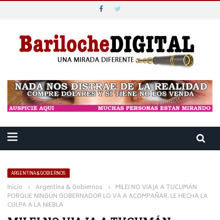
ARGENTINA & GOBIERNOS
Inicio
›
Argentina & Gobiernos
›
MILEI NO VIAJA A TUCUMÁN
PORQUE NINGÚN GOBERNADOR LO VA A ACOMPAÑAR. LE HECHA LA
CULPA A LA NIEBLA