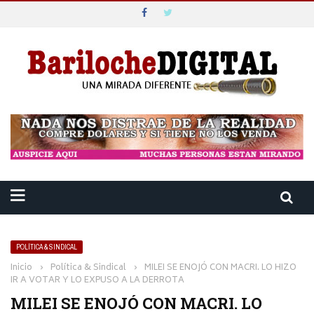
POLÍTICA & SINDICAL
Inicio
›
Política & Sindical
›
MILEI SE ENOJÓ CON MACRI. LO HIZO
IR A VOTAR Y LO EXPUSO A LA DERROTA
MILEI SE ENOJÓ CON MACRI. LO