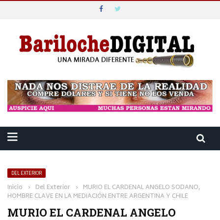
DEL EXTERIOR
Inicio
›
Del Exterior
›
MURIO EL CARDENAL ANGELO SODANO,
HOMBRE CLAVE EN LA MEDIACIÓN ENTRE ARGENTINA Y CHILE
MURIO EL CARDENAL ANGELO