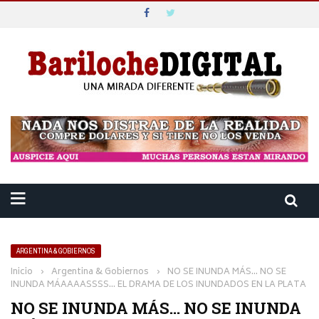
ARGENTINA & GOBIERNOS
Inicio
›
Argentina & Gobiernos
›
NO SE INUNDA MÁS… NO SE
INUNDA MÁAAAASSSS… EL DRAMA DE LOS INUNDADOS EN LA PLATA
NO SE INUNDA MÁS… NO SE INUNDA