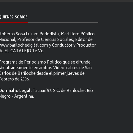
QUIENES SOMOS
Roberto Sosa Lukam Periodista, Martillero Público
Nacional, Profesor de Ciencias Sociales, Editor de
www.barilochedigital.com y Conductor y Productor
de EL CATALEJO Te Ve.
Programa de Periodismo Político que se difunde
simultáneamente en ambos Video-cables de San
Carlos de Bariloche desde el primer jueves de
Febrero de 2006.
Domicilio Legal:
Tacuarí 52. S.C. de Bariloche, Río
Negro - Argentina.