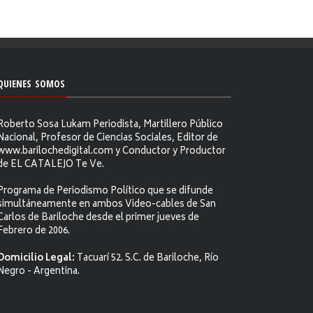
QUIENES SOMOS
Roberto Sosa Lukam Periodista, Martillero Público
Nacional, Profesor de Ciencias Sociales, Editor de
www.barilochedigital.com y Conductor y Productor
de EL CATALEJO Te Ve.
Programa de Periodismo Político que se difunde
simultáneamente en ambos Video-cables de San
Carlos de Bariloche desde el primer jueves de
Febrero de 2006.
Domicilio Legal:
Tacuarí 52. S.C. de Bariloche, Río
Negro - Argentina.