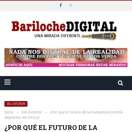
DEL EXTERIOR
Inicio
›
Del Exterior
›
¿Por qué el futuro de la humanidad podría
depender de África?
¿POR QUÉ EL FUTURO DE LA