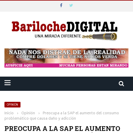
OPINIÓN
Inicio
›
Opinión
›
Preocupa a la SAP el aumento del consumo
problemático que causa daño y adicción
PREOCUPA A LA SAP EL AUMENTO