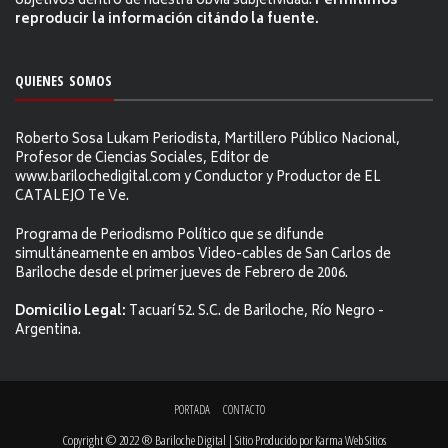
objetivos dentro de nuestra obvia subjetividad.
Permitimos
reproducir la información citándo la fuente.
QUIENES SOMOS
Roberto Sosa Lukam Periodista, Martillero Público Nacional,
Profesor de Ciencias Sociales, Editor de
www.barilochedigital.com y Conductor y Productor de EL
CATALEJO Te Ve.
Programa de Periodismo Político que se difunde
simultáneamente en ambos Video-cables de San Carlos de
Bariloche desde el primer jueves de Febrero de 2006.
Domicilio Legal:
Tacuarí 52. S.C. de Bariloche, Río Negro -
Argentina.
PORTADA
CONTACTO
Copyright © 2022 ® Bariloche Digital | Sitio Producido por
Karma Web Sitios