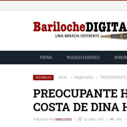
PORTADA
POLICIALES & JUDICIALES
MUNICIP
Inicio
›
Regionales
›
PREOCUPANTE 
REGIONALES
PREOCUPANTE H
COSTA DE DINA 
PUBLICADO POR
BARILOCHED
15 JUNIO, 2022
1508