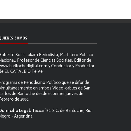
QUIENES SOMOS
Roberto Sosa Lukam Periodista, Martillero Público
Nacional, Profesor de Ciencias Sociales, Editor de
www.barilochedigital.com y Conductor y Productor
de EL CATALEJO Te Ve.
Programa de Periodismo Político que se difunde
simultáneamente en ambos Video-cables de San
Carlos de Bariloche desde el primer jueves de
Febrero de 2006.
Domicilio Legal:
Tacuarí 52. S.C. de Bariloche, Río
Negro - Argentina.