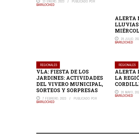
13 ENERO, 2023
PUBLICADO POR
BARILOCHED
ALERTA
LLUVIAS
MIÉRCOL
29 JULIO, 20
BARILOCHED
REGIONALES
REGIONALES
VLA: FIESTA DE LOS
ALERTA 
JARDINES: ACTIVIDADES
LA REGI
DEL VIVERO MUNICIPAL,
CORDIL
SORTEOS Y SORPRESAS
20 MAYO, 20
BARILOCHED
7 FEBRERO, 2023
PUBLICADO POR
BARILOCHED