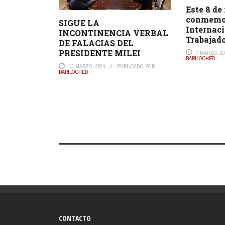
Este 8 de
conmemor
SIGUE LA
Internaci
INCONTINENCIA VERBAL
Trabajad
DE FALACIAS DEL
PRESIDENTE MILEI
7 MARZO, 20
BARILOCHED
13 MARZO, 2024
PUBLICADO POR
BARILOCHED
CONTACTO