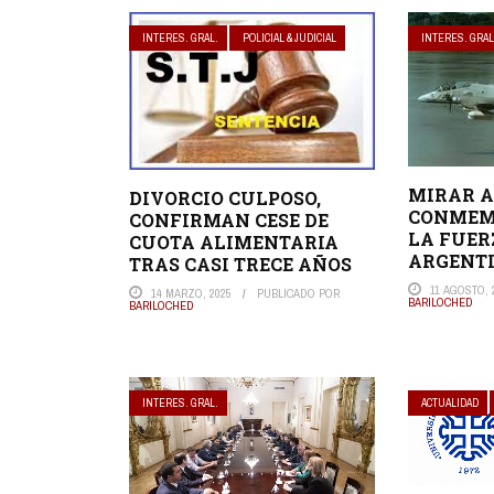
INTERES. GRAL.
POLICIAL & JUDICIAL
INTERES. GRAL
MIRAR A
DIVORCIO CULPOSO,
CONMEMO
CONFIRMAN CESE DE
LA FUER
CUOTA ALIMENTARIA
ARGENT
TRAS CASI TRECE AÑOS
11 AGOSTO, 
14 MARZO, 2025
PUBLICADO POR
BARILOCHED
BARILOCHED
INTERES. GRAL.
ACTUALIDAD