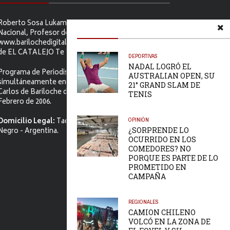
Roberto Sosa Lukam Periodista, Martillero Público
Nacional, Profesor de Ciencias Sociales, Editor de
www.barilochedigital.com y Conductor y Productor
de EL CATALEJO Te Ve.
DEPORTIVAS
NADAL LOGRÓ EL
Programa de Periodismo Político que se difunde
AUSTRALIAN OPEN, SU
simultáneamente en ambos Video-cables de San
21° GRAND SLAM DE
Carlos de Bariloche desde el primer jueves de
TENIS
Febrero de 2006.
OPINIÓN
Domicilio Legal:
Tacuarí 52. S.C. de Bariloche, Río
¿SORPRENDE LO
Negro - Argentina.
OCURRIDO EN LOS
COMEDORES? NO
PORQUE ES PARTE DE LO
PROMETIDO EN
CAMPAÑA
REGIONALES
CAMION CHILENO
VOLCÓ EN LA ZONA DE