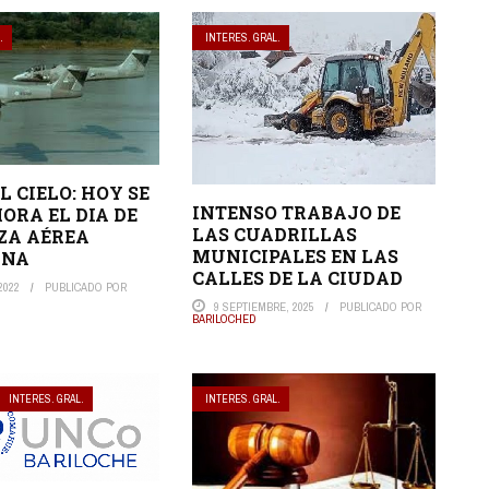
.
INTERES. GRAL.
L CIELO: HOY SE
INTENSO TRABAJO DE
RA EL DIA DE
LAS CUADRILLAS
ZA AÉREA
MUNICIPALES EN LAS
INA
CALLES DE LA CIUDAD
2022
PUBLICADO POR
9 SEPTIEMBRE, 2025
PUBLICADO POR
BARILOCHED
INTERES. GRAL.
INTERES. GRAL.