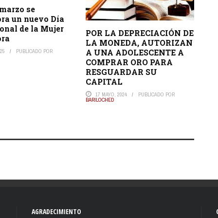
 marzo se
a un nuevo Día
onal de la Mujer
POR LA DEPRECIACIÓN DE
ora
LA MONEDA, AUTORIZAN
A UNA ADOLESCENTE A
25
PUBLICADO POR
COMPRAR ORO PARA
RESGUARDAR SU
CAPITAL
17 MAYO, 2024
PUBLICADO POR
BARILOCHED
AGRADECIMIENTO