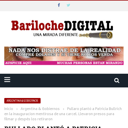
ARGENTINA & GOBIERNOS
Inicio
›
Argentina & Gobiernos
›
Pullaro plantó a Patricia Bullrich
en la inauguracion mentirosa de una carcel. Llevaron presos para
filmar y despés los retiraron