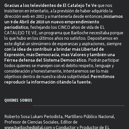
Gracias a los televidentes de El Catalejo Te Ve
que nos
insistieron en intentarlo, a la previsión de haber adquirido la
dirección web en 2002 y a mantenerla desde entonces,
iniciamos
un 9 de Abril de 2010 un nuevo emprendimiento
periodístico
, festejando los CINCO años de vida de EL
CATALEJO TE VE, un programa que Bariloche necesitaba porque
lo que hubo en los últimos años no satisfizo. Depositamos en
este digital un sinnúmero de esperanzas y aspiraciones, siempre
con la idea de contribuir a brindar más Libertad de
Expresión, más Democracia, más Valores y también una
Férrea defensa del Sistema Democrático.
Podrán participar
todos quienes se manejen con el debito respeto, lenguaje y
consideración y honestamente, intentaremos ser lo más
objetivos dentro de nuestra obvia subjetividad.
Permitimos
reproducir la información citándo la fuente.
QUIENES SOMOS
Roberto Sosa Lukam Periodista, Martillero Público Nacional,
Profesor de Ciencias Sociales, Editor de
www.barilochedigital.com y Conductor y Productor de EL