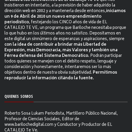
Gracias a los televidentes de El Catalejo Te Ve
que nos
insistieron en intentarlo, a la previsión de haber adquirido la
dirección web en 2002 y a mantenerla desde entonces,
iniciamos
un 9 de Abril de 2010 un nuevo emprendimiento
periodístico
, festejando los CINCO años de vida de EL
CATALEJO TE VE, un programa que Bariloche necesitaba porque
lo que hubo en los últimos años no satisfizo. Depositamos en
este digital un sinnúmero de esperanzas y aspiraciones, siempre
con la idea de contribuir a brindar más Libertad de
Expresión, más Democracia, más Valores y también una
Férrea defensa del Sistema Democrático.
Podrán participar
todos quienes se manejen con el debito respeto, lenguaje y
consideración y honestamente, intentaremos ser lo más
objetivos dentro de nuestra obvia subjetividad.
Permitimos
reproducir la información citándo la fuente.
QUIENES SOMOS
Roberto Sosa Lukam Periodista, Martillero Público Nacional,
Profesor de Ciencias Sociales, Editor de
www.barilochedigital.com y Conductor y Productor de EL
CATALEJO Te Ve.