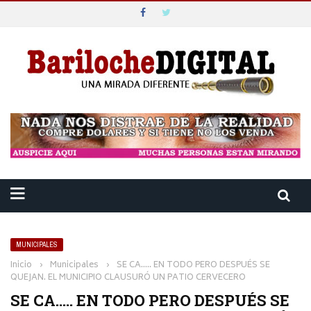
MUNICIPALES
Inicio
›
Municipales
›
SE CA….. EN TODO PERO DESPUÉS SE
QUEJAN. EL MUNICIPIO CLAUSURÓ UN PATIO CERVECERO
SE CA….. EN TODO PERO DESPUÉS SE