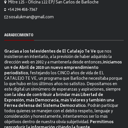
Mitre 125 - Oficina 122 EP/ San Carlos de Bariloche
+54 294 458-7367
sosalukman@gmail.com
AGRADECIMIENTO
Gracias a los televidentes de El Catalejo Te Ve
que nos
insistieron en intentarlo, a la previsión de haber adquirido la
dirección web en 2002 y a mantenerla desde entonces,
iniciamos
un 9 de Abril de 2010 un nuevo emprendimiento
periodístico
, festejando los CINCO años de vida de EL
CATALEJO TE VE, un programa que Bariloche necesitaba porque
lo que hubo en los últimos años no satisfizo. Depositamos en
este digital un sinnúmero de esperanzas y aspiraciones, siempre
con la idea de contribuir a brindar más Libertad de
Expresión, más Democracia, más Valores y también una
Férrea defensa del Sistema Democrático.
Podrán participar
todos quienes se manejen con el debito respeto, lenguaje y
consideración y honestamente, intentaremos ser lo más
objetivos dentro de nuestra obvia subjetividad.
Permitimos
reproducir la información citándo la fuente.